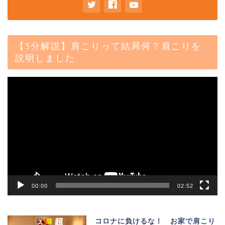
【3分解説】肩こりって結局何？肩こりを
説明しました
動
画
プ
レ
ー
ヤ
ー
00:00
02:52
コロナに負けるな！ お家で肩こり