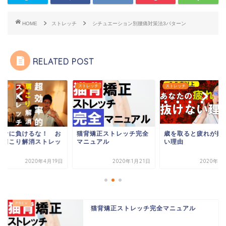
HOME
ストレッチ
シチュエーション別腰痛対策法3パターン
RELATED POST
レッチ
ストレッチ
ストレッチ
ロナに負けるな！ お
猫背矯正ストレッチ完全
歳を取ると疲れが抜
で肩こり解消ストレッ
マニュアル
い理由
2020年4月19日
2020年1月21日
2020年1
猫背矯正ストレッチ完全マニュアル