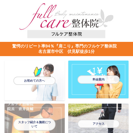
驚愕のリピート率94％『肩こり』専門のフルケア整体院
名古屋市中区 伏見駅徒歩1分
料金案内
お初めての方へ
スタッフ紹介＆施術につ
アクセス
いて